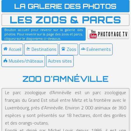
LA GALERIE DES PHOTOS
LES ZOOS & PARCS
Bouton accueil pour revenir sur la galerie des
photos. Pour revenir sur la page des zoos et parcs,
cliquez sur le diaporama ci-dessous.
Accueil
Destinations
Zoos
Evénements
Musées/châteaux
Autres sites
ZOO D'AMNÉVILLE
Le parc zoologique d’Amnéville est un parc zoologique
français du Grand Est situé entre Metz et la frontière avec le
Luxembourg, près d'Amnéville. Environ 2 000 animaux de 360
espèces y sont présentés sur 18 hectares, dont des gorilles
et des orangs-outans.
Fondé et dirigé par Michel Louis depuis 1986, il est une