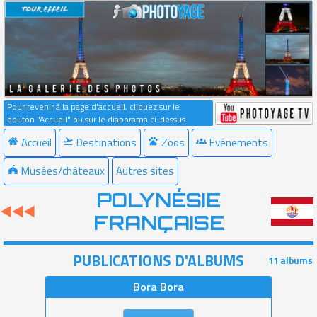
Pour revenir à la page d'accueil, cliquez sur le
bouton "Accueil" ou sur le diaporama ci-dessus.
Accueil
Destinations
Zoos
Evénements
Musées/châteaux
Autres sites
POLYNÉSIE
FRANÇAISE
PUBLICATIONS D'ALBUMS
11 albums
Bora Bora