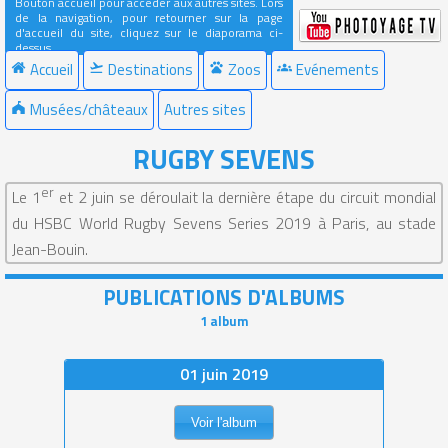
Bouton accueil pour accéder aux autres sites. Lors
de la navigation, pour retourner sur la page
d'accueil du site, cliquez sur le diaporama ci-
dessus.
Accueil
Destinations
Zoos
Evénements
Musées/châteaux
Autres sites
RUGBY SEVENS
er
Le 1
et 2 juin se déroulait la dernière étape du circuit mondial
du HSBC World Rugby Sevens Series 2019 à Paris, au stade
Jean-Bouin.
PUBLICATIONS D'ALBUMS
1 album
01 juin 2019
Voir l'album