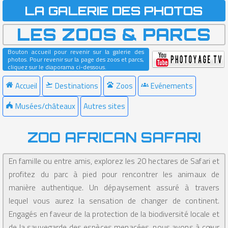
LA GALERIE DES PHOTOS
LES ZOOS & PARCS
Bouton accueil pour revenir sur la galerie des
photos. Pour revenir sur la page des zoos et parcs,
cliquez sur le diaporama ci-dessous.
Accueil
Destinations
Zoos
Evénements
Musées/châteaux
Autres sites
ZOO AFRICAN SAFARI
En famille ou entre amis, explorez les 20 hectares de Safari et
profitez du parc à pied pour rencontrer les animaux de
manière authentique. Un dépaysement assuré à travers
lequel vous aurez la sensation de changer de continent.
Engagés en faveur de la protection de la biodiversité locale et
de la sauvegarde des espèces menacées, nous avons à cœur