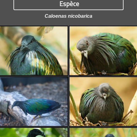
Espèce
Caloenas nicobarica