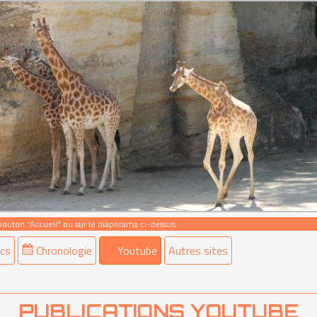
 bouton "Accueil" ou sur le diaporama ci-dessus.
cs
Chronologie
Youtube
Autres sites
PUBLICATIONS YOUTUBE