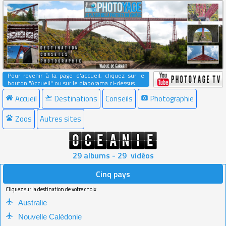
Pour revenir à la page d'accueil, cliquez sur le
bouton "Accueil" ou sur le diaporama ci-dessus.
Accueil
Destinations
Conseils
Photographie
Zoos
Autres sites
29 albums - 29 vidéos
Cinq pays
Cliquez sur la destination de votre choix
Australie
Nouvelle Calédonie